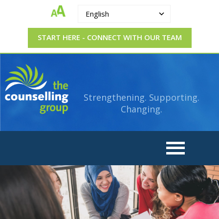
English
START HERE - CONNECT WITH OUR TEAM
The
Strengthening.
Supporting.
Counselling
Changing.
Strengthening. Supporting.
Group
Changing.