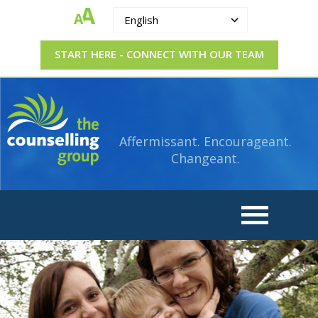
English
START HERE - CONNECT WITH OUR TEAM
The
Strengthening.
Supporting.
Counselling
Changing.
Affermissant. Encourageant.
Group
Changeant.