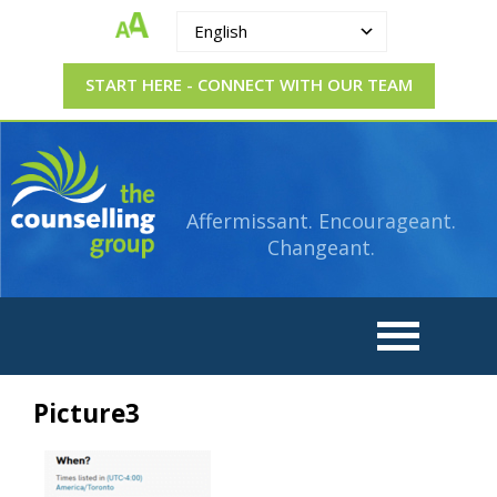
English
START HERE - CONNECT WITH OUR TEAM
The
Strengthening.
Supporting.
Counselling
Changing.
Affermissant. Encourageant.
Group
Changeant.
Picture3