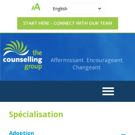
English
START HERE - CONNECT WITH OUR TEAM
The
Strengthening.
Supporting.
Counselling
Changing.
Affermissant. Encourageant.
Group
Changeant.
Spécialisation
Adoption