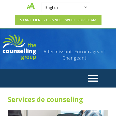
English
START HERE - CONNECT WITH OUR TEAM
The
Strengthening.
Supporting.
Counselling
Changing.
Affermissant. Encourageant.
Group
Changeant.
Services de counseling