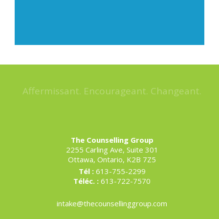
Affermissant. Encourageant. Changeant.
The Counselling Group
2255 Carling Ave, Suite 301
Ottawa, Ontario, K2B 7Z5
Tél :
613-755-2299
Téléc. :
613-722-7570
intake@thecounsellinggroup.com