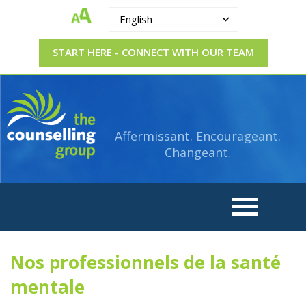
English
START HERE - CONNECT WITH OUR TEAM
The
Strengthening.
Supporting.
Counselling
Changing.
Affermissant. Encourageant.
Group
Changeant.
Nos professionnels de la santé
mentale