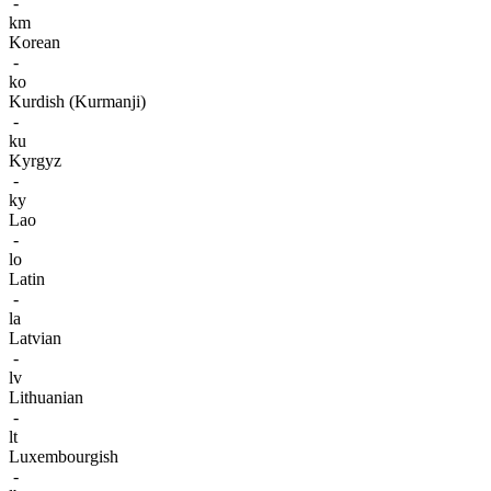
-
km
Korean
-
ko
Kurdish (Kurmanji)
-
ku
Kyrgyz
-
ky
Lao
-
lo
Latin
-
la
Latvian
-
lv
Lithuanian
-
lt
Luxembourgish
-