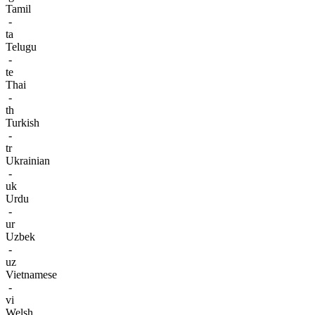
Tamil
-
ta
Telugu
-
te
Thai
-
th
Turkish
-
tr
Ukrainian
-
uk
Urdu
-
ur
Uzbek
-
uz
Vietnamese
-
vi
Welsh