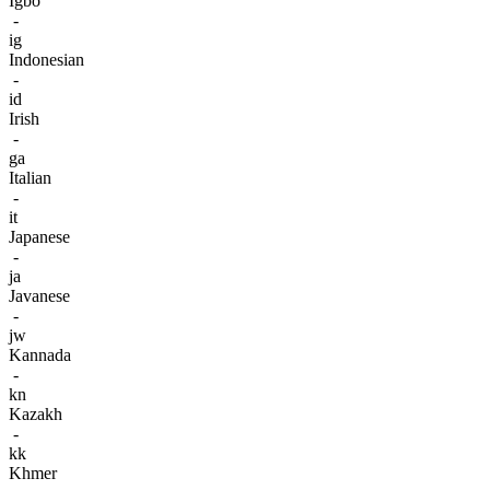
Igbo
-
ig
Indonesian
-
id
Irish
-
ga
Italian
-
it
Japanese
-
ja
Javanese
-
jw
Kannada
-
kn
Kazakh
-
kk
Khmer