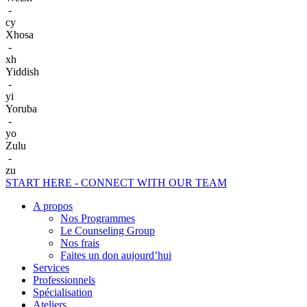
-
cy
Xhosa
-
xh
Yiddish
-
yi
Yoruba
-
yo
Zulu
-
zu
START HERE - CONNECT WITH OUR TEAM
A propos
Nos Programmes
Le Counseling Group
Nos frais
Faites un don aujourd’hui
Services
Professionnels
Spécialisation
Ateliers