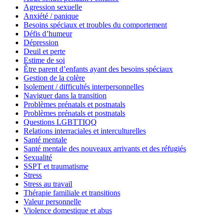
Agression sexuelle
Anxiété / panique
Besoins spéciaux et troubles du comportement
Défis d’humeur
Dépression
Deuil et perte
Estime de soi
Être parent d’enfants ayant des besoins spéciaux
Gestion de la colère
Isolement / difficultés interpersonnelles
Naviguer dans la transition
Problèmes prénatals et postnatals
Problèmes prénatals et postnatals
Questions LGBTTIQQ
Relations interraciales et interculturelles
Santé mentale
Santé mentale des nouveaux arrivants et des réfugiés
Sexualité
SSPT et traumatisme
Stress
Stress au travail
Thérapie familiale et transitions
Valeur personnelle
Violence domestique et abus