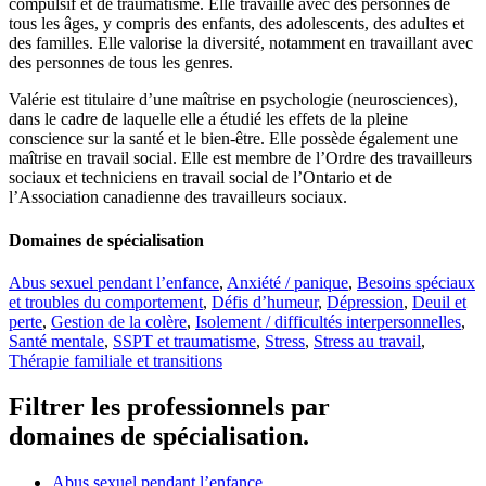
compulsif et de traumatisme. Elle travaille avec des personnes de
tous les âges, y compris des enfants, des adolescents, des adultes et
des familles. Elle valorise la diversité, notamment en travaillant avec
des personnes de tous les genres.
Valérie est titulaire d’une maîtrise en psychologie (neurosciences),
dans le cadre de laquelle elle a étudié les effets de la pleine
conscience sur la santé et le bien-être. Elle possède également une
maîtrise en travail social. Elle est membre de l’Ordre des travailleurs
sociaux et techniciens en travail social de l’Ontario et de
l’Association canadienne des travailleurs sociaux.
Domaines de spécialisation
Abus sexuel pendant l’enfance
,
Anxiété / panique
,
Besoins spéciaux
et troubles du comportement
,
Défis d’humeur
,
Dépression
,
Deuil et
perte
,
Gestion de la colère
,
Isolement / difficultés interpersonnelles
,
Santé mentale
,
SSPT et traumatisme
,
Stress
,
Stress au travail
,
Thérapie familiale et transitions
Filtrer les professionnels par
domaines de spécialisation.
Abus sexuel pendant l’enfance