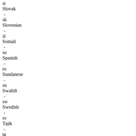
si
Slovak
-
sk
Slovenian
-
sl
Somali
-
so
Spanish
-
es
Sundanese
-
su
Swahili
-
sw
Swedish
-
sv
Tajik
-
tg