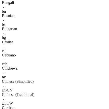
Bengali
-
bn
Bosnian
-
bs
Bulgarian
-
bg
Catalan
-
ca
Cebuano
-
ceb
Chichewa
-
ny
Chinese (Simplified)
-
zh-CN
Chinese (Traditional)
-
zh-TW
Corsican