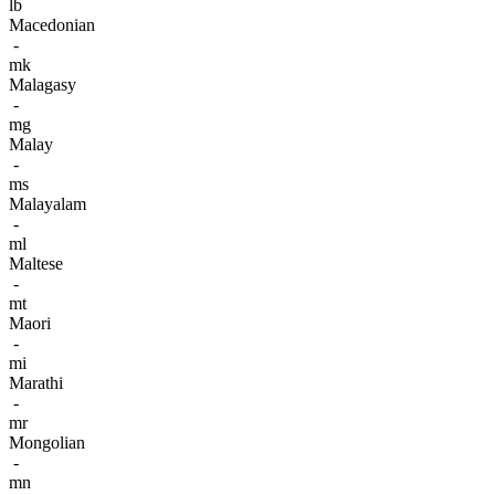
lb
Macedonian
-
mk
Malagasy
-
mg
Malay
-
ms
Malayalam
-
ml
Maltese
-
mt
Maori
-
mi
Marathi
-
mr
Mongolian
-
mn