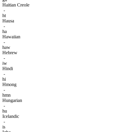
Haitian Creole
-
ht
Hausa
-
ha
Hawaiian
-
haw
Hebrew
-
iw
Hindi
-
hi
Hmong
-
hmn
Hungarian
-
hu
Icelandic
-
is