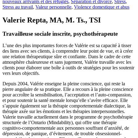
nouveaux arrivants et des réfugiés
,
Séparation et divorce
,
Stress
,
Stress au travail
,
Valeur personnelle
,
Violence domestique et abus
Valerie Repta
, MA, M. Ts., TSI
Travailleuse sociale inscrite, psychothérapeute
L’une des plus importantes forces de Valérie est sa capacité à tisser
des liens avec ses clients, à comprendre leur point de vue, et à créer
une relation thérapeutique sûre et confiante. Dans le cadre de cette
atmosphère chaleureuse et sans jugement, Valérie travaille avec les
clients pour élaborer une boîte à outils de stratégies pour les soutenir
vers leurs objectifs.
Depuis 2004, Valérie enseigne la pleine conscience, qui reste la
pierre angulaire de sa pratique. Elle a recours à la pleine conscience
pour accroître la sensibilisation, l’acceptation et l’auto-compassion,
et pour soutenir la santé mentale lorsqu’elle s’avère efficace. Elle
s’appuie également sur la thérapie comportementale dialectique, la
thérapie axée sur les émotions et les thérapies interpersonnelles.
Valerie travaille actuellement dans le programme de psychothérapie
structurée de l’Ontario (Mindability), qui offre une thérapie
cognitivo-comportementale aux personnes souffrant d’anxiété, de
dépression, de panique, d’évitement, de trouble obsessionnel-