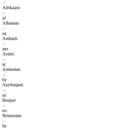
-
Afrikaans
-
af
Albanian
-
sq
Amharic
-
am
Arabic
-
ar
Armenian
-
hy
Azerbaijani
-
az
Basque
-
eu
Belarusian
-
be