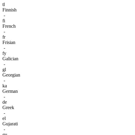
tl
Finnish
-
fi
French
-
fr
Frisian
-
fy
Galician
-
gl
Georgian
-
ka
German
-
de
Greek
-
el
Gujarati
-
gu